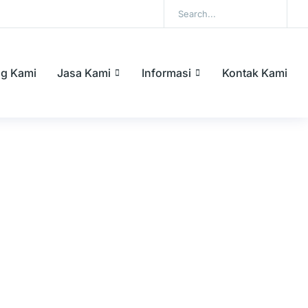
ng Kami
Jasa Kami
Informasi
Kontak Kami