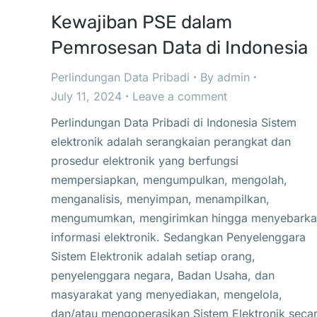
Kewajiban PSE dalam
Pemrosesan Data di Indonesia
Perlindungan Data Pribadi
By
admin
July 11, 2024
Leave a comment
Perlindungan Data Pribadi di Indonesia Sistem
elektronik adalah serangkaian perangkat dan
prosedur elektronik yang berfungsi
mempersiapkan, mengumpulkan, mengolah,
menganalisis, menyimpan, menampilkan,
mengumumkan, mengirimkan hingga menyebark
informasi elektronik. Sedangkan Penyelenggara
Sistem Elektronik adalah setiap orang,
penyelenggara negara, Badan Usaha, dan
masyarakat yang menyediakan, mengelola,
dan/atau mengoperasikan Sistem Elektronik seca