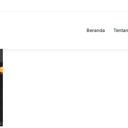
Beranda
Tenta