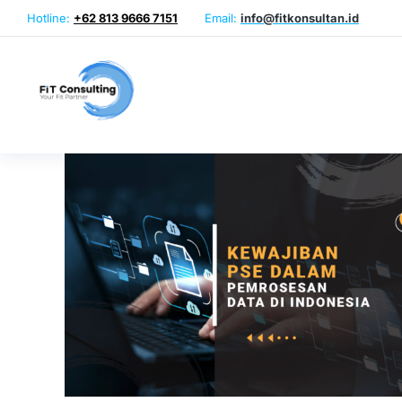
Hotline:
+62 813 9666 7151
Email:
info@fitkonsultan.id