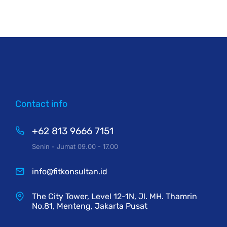
Contact info
+62 813 9666 7151
Senin - Jumat 09.00 - 17.00
info@fitkonsultan.id
The City Tower, Level 12-1N, Jl. MH. Thamrin
No.81, Menteng, Jakarta Pusat