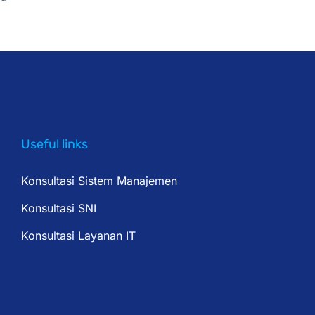
Useful links
Konsultasi Sistem Manajemen
Konsultasi SNI
Konsultasi Layanan IT